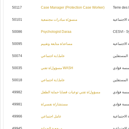
50117
Case Manager (Protection Case Worker)
Terre des
50101
منسق/ة مبادرات مجتمعية
 الاجتماعية
50086
Psychologist Daraa
CESVI - S
50095
مساعد/ة متابعة وتقييم
 الاجتماعية
50074
عاملـ/ـة اجتماعي
 المستقلين
50035
مسؤول/ة تقني WASH
سة فؤادي
50018
عاملـ/ـة اجتماعي
 المستقلين
49982
مسؤول/ة تقني توعيات قضايا حماية الطفل
سة فؤادي
49981
مستشار/ة نفسي/ة
سة فؤادي
49966
عامل اجتماعي
 الاجتماعية
49945
مرجعية الحماية
 الاجتماعية