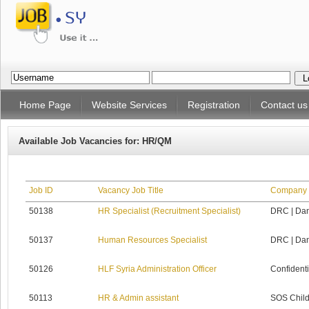
Home Page
Website Services
Registration
Contact us
Available Job Vacancies for: HR/QM
Job ID
Vacancy Job Title
Company
50138
HR Specialist (Recruitment Specialist)
DRC | Dan
50137
Human Resources Specialist
DRC | Dan
50126
HLF Syria Administration Officer
Confidenti
50113
HR & Admin assistant
SOS Childr